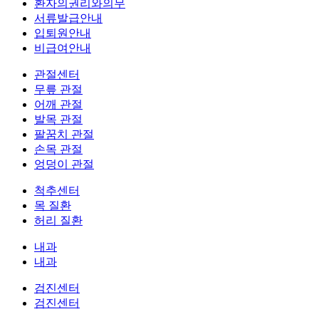
환자의권리와의무
서류발급안내
입퇴원안내
비급여안내
관절센터
무릎 관절
어깨 관절
발목 관절
팔꿈치 관절
손목 관절
엉덩이 관절
척추센터
목 질환
허리 질환
내과
내과
검진센터
검진센터