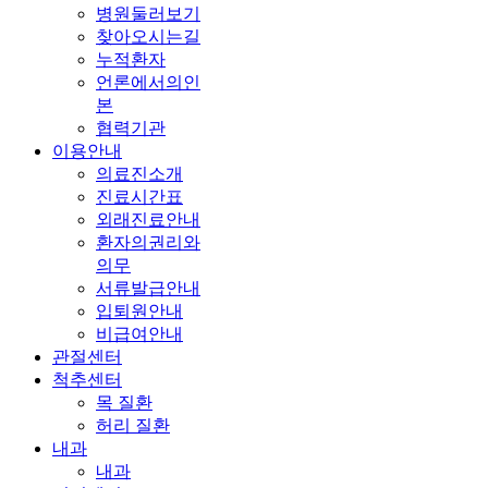
병원둘러보기
찾아오시는길
누적환자
언론에서의인
본
협력기관
이용안내
의료진소개
진료시간표
외래진료안내
환자의권리와
의무
서류발급안내
입퇴원안내
비급여안내
관절센터
척추센터
목 질환
허리 질환
내과
내과