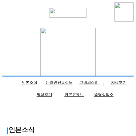
파주운정점
인본소식
온라인진료상담
고객의소리
치료후기
영상후기
인본유튜브
뚝닥상담소
인본소식