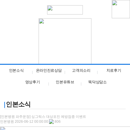
파주운정점
인본소식
온라인진료상담
고객의소리
치료후기
영상후기
인본유튜브
뚝닥상담소
인본소식
[인본병원 파주운정] 싱그릭스 대상포진 예방접종 이벤트
인본병원
2026-06-12 00:00:00
806